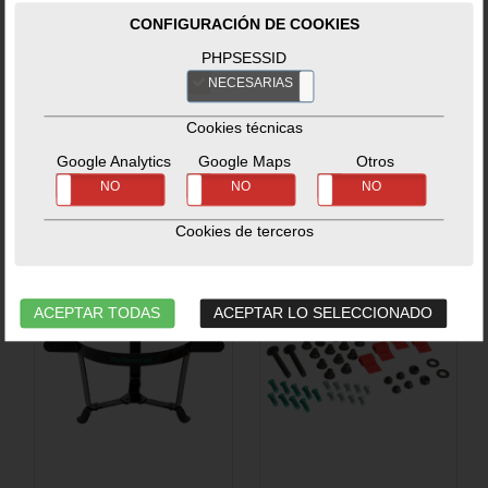
Recambios
-
Recambios
-
Asas
CONFIGURACIÓN DE COOKIES
Reguladores
Ref. 120854_BG
Ref. 117847_BG
PHPSESSID
NECESARIAS
NO
Cookies técnicas
119,99€
69,99€
Google Analytics
Google Maps
Otros
No hay estoc disponible.
No hay estoc disponible.
SÍ
NO
SÍ
NO
SÍ
NO
Cookies de terceros
ACEPTAR TODAS
ACEPTAR LO SELECCIONADO