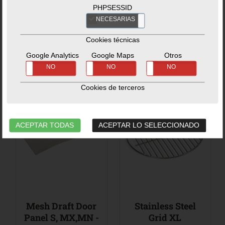
PHPSESSID
NECESARIAS
NO
109,99€
27,99€
Cookies técnicas
No hay estoc disponible.
No hay estoc disponible.
Google Analytics
Google Maps
Otros
SÍ
NO
SÍ
NO
SÍ
NO
Cookies de terceros
ACEPTAR TODAS
ACEPTAR LO SELECCIONADO
Mesh Draft Door
Stainless Steel
Panel S, MX,MN -
Grid XL