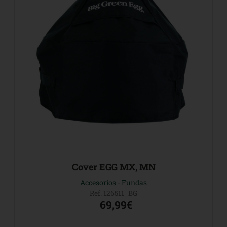
Cover EGG MX, MN
Accesorios
-
Fundas
Ref. 126511_BG
69,99€