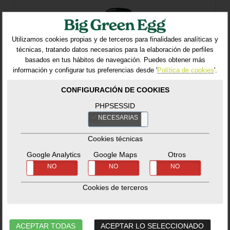
Utilizamos cookies propias y de terceros para finalidades analíticas y
técnicas, tratando datos necesarios para la elaboración de perfiles
basados en tus hábitos de navegación. Puedes obtener más
información y configurar tus preferencias desde '
Política de cookies
'.
CONFIGURACIÓN DE COOKIES
PHPSESSID
NECESARIAS
NO
Cookies técnicas
Google Analytics
Google Maps
Otros
SÍ
NO
SÍ
NO
SÍ
NO
Cookies de terceros
Cover Nest 2XL
ACEPTAR TODAS
ACEPTAR LO SELECCIONADO