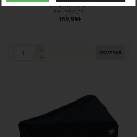
Accesorios
-
Fundas
Ref. 126535_BG
169,99€
COMPRAR