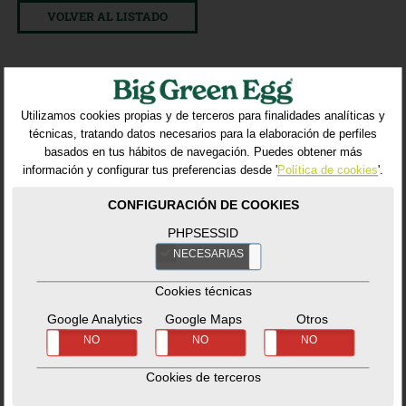
VOLVER AL LISTADO
Productos relacionados
Utilizamos cookies propias y de terceros para finalidades analíticas y
técnicas, tratando datos necesarios para la elaboración de perfiles
basados en tus hábitos de navegación. Puedes obtener más
información y configurar tus preferencias desde '
Política de cookies
'.
CONFIGURACIÓN DE COOKIES
PHPSESSID
NECESARIAS
NO
Cookies técnicas
Google Analytics
Google Maps
Otros
Carbon Steel Wok
Stainless Steel
SÍ
NO
SÍ
NO
SÍ
NO
Meat Claws
Accesorios
-
Cocción
Ref. 120779_BG
Cookies de terceros
Accesorios
-
Utensilios
Ref. 114099_BG