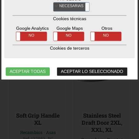
169,99€
399,99€
NECESARIAS
NO
No hay estoc disponible.
No hay estoc disponible.
Cookies técnicas
Google Analytics
Google Maps
Otros
SÍ
NO
SÍ
NO
SÍ
NO
Cookies de terceros
ACEPTAR TODAS
ACEPTAR LO SELECCIONADO
Soft Grip Handle
Stainless Steel
XL
Draft Door 2XL,
XXL, XL
Recambios
-
Asas
Ref. 127983_BG