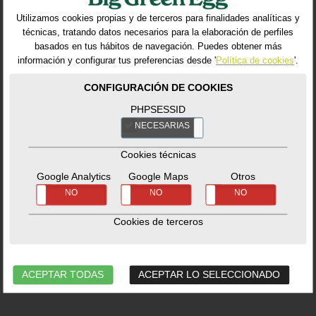
Utilizamos cookies propias y de terceros para finalidades analíticas y
técnicas, tratando datos necesarios para la elaboración de perfiles
basados en tus hábitos de navegación. Puedes obtener más
información y configurar tus preferencias desde '
Política de cookies
'.
CONFIGURACIÓN DE COOKIES
PHPSESSID
Temperature
Hardware Pack
NECESARIAS
NO
Gauge M, S, MX,
Bands MN
MN
Recambios
-
Kits de
Cookies técnicas
montaje
Ref. 114525_BG
Recambios
-
Google Analytics
Google Maps
Otros
Termometros
SÍ
NO
SÍ
NO
SÍ
NO
Ref. 117236_BG
Cookies de terceros
59,99€
39,99€
No hay estoc disponible.
ACEPTAR TODAS
ACEPTAR LO SELECCIONADO