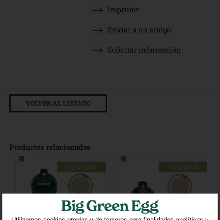
Imprimir
Enviar a un amigo
Solicitar información
VOLVER AL LISTADO
Productos relacionados
NOVEDAD
NOVEDAD
Utilizamos cookies propias y de terceros para finalidades analíticas y