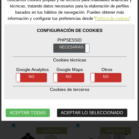
técnicas, tratando datos necesarios para la elaboración de perfiles
basados en tus hábitos de navegación. Puedes obtener más
información y configurar tus preferencias desde '
Política de cookies
'.
CONFIGURACIÓN DE COOKIES
Large Master Set
Medium Start
Collection
PHPSESSID
Packs
-
Packs Big Green
NECESARIAS
NO
Egg
Packs
-
Packs Big Green
Egg
Cookies técnicas
Google Analytics
Google Maps
Otros
SÍ
NO
SÍ
NO
SÍ
NO
2.799,99€
1.799,99€
Cookies de terceros
No hay estoc disponible.
No hay estoc disponible.
ACEPTAR TODAS
ACEPTAR LO SELECCIONADO
NOVEDAD
NOVEDAD