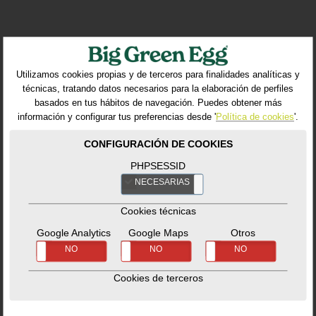
VOLVER AL LISTADO
Utilizamos cookies propias y de terceros para finalidades analíticas y
técnicas, tratando datos necesarios para la elaboración de perfiles
basados en tus hábitos de navegación. Puedes obtener más
información y configurar tus preferencias desde '
Política de cookies
'.
Productos relacionados
CONFIGURACIÓN DE COOKIES
PHPSESSID
NECESARIAS
NO
Cookies técnicas
Google Analytics
Google Maps
Otros
SÍ
NO
SÍ
NO
SÍ
NO
Cookies de terceros
Distressed Acacia
Table Nest M