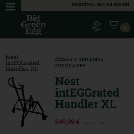
REGISTRO / INICIAR SESIÓN
0
Nest
MESAS Y SISTEMAS
intEGGrated
MODULARES
Handler XL
Nest
intEGGrated
Handler XL
549,99 €
IVA INCLUIDO