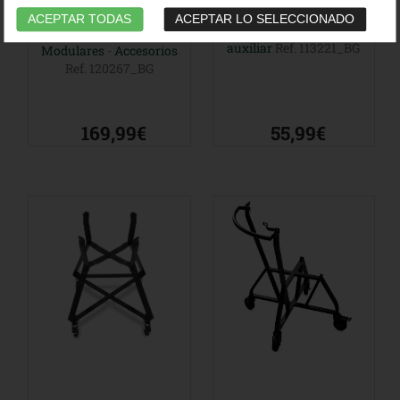
Wood Insert
Mesas y Sistemas
ACEPTAR TODAS
ACEPTAR LO SELECCIONADO
Modulares
-
Mesa
Mesas y Sistemas
auxiliar
Ref. 113221_BG
Modulares
-
Accesorios
Ref. 120267_BG
169,99€
55,99€