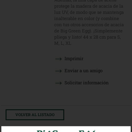
protege la madera de acacia de la
luz UV, de modo que se mantenga
inalterable en color (y combine
con tus otros accesorios de acacia
de Big Green Egg). ¡Simplemente
pliega y listo! 44 x 28 cm para S,
M, L, XL
Imprimir
Enviar a un amigo
Solicitar información
VOLVER AL LISTADO