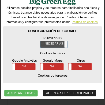
Productos relacionados
Utilizamos cookies propias y de terceros para finalidades analíticas y
técnicas, tratando datos necesarios para la elaboración de perfiles
basados en tus hábitos de navegación. Puedes obtener más
información y configurar tus preferencias desde '
Política de cookies
'.
CONFIGURACIÓN DE COOKIES
PHPSESSID
NECESARIAS
NO
Cookies técnicas
Google Analytics
Google Maps
Otros
SÍ
NO
SÍ
NO
SÍ
NO
Acacia Wood
Connector Pack
Insert
Modular System
Cookies de terceros
Mesas y Sistemas
Mesas y Sistemas
Modulares
-
Accesorios
Modulares
-
Accesorios
Ref. 120250_BG
Ref. 120298_BG
ACEPTAR TODAS
ACEPTAR LO SELECCIONADO