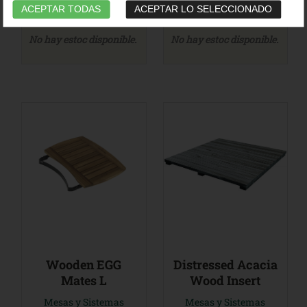
ACEPTAR TODAS
ACEPTAR LO SELECCIONADO
159,99€
349,99€
No hay estoc disponible.
No hay estoc disponible.
Wooden EGG
Distressed Acacia
Mates L
Wood Insert
Mesas y Sistemas
Mesas y Sistemas