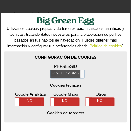
Productos relacionados
Utilizamos cookies propias y de terceros para finalidades analíticas y
técnicas, tratando datos necesarios para la elaboración de perfiles
basados en tus hábitos de navegación. Puedes obtener más
información y configurar tus preferencias desde '
Política de cookies
'.
CONFIGURACIÓN DE COOKIES
PHPSESSID
NECESARIAS
NO
Cookies técnicas
Table Nest 2XL
Wooden EGG
Google Analytics
Google Maps
Otros
Mates XL
Mesas y Sistemas
SÍ
NO
SÍ
NO
SÍ
NO
Modulares
-
Mesa
Mesas y Sistemas
auxiliar
Ref. 115638_BG
Modulares
-
Mesa
Cookies de terceros
auxiliar
Ref. 121134_BG