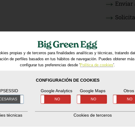
Enviar 
Solicit
kies propias y de terceros para finalidades analíticas y técnicas, tratando d
ración de perfiles basados en tus hábitos de navegación. Puedes obtener más
configurar tus preferencias desde '
Política de cookies
'.
CONFIGURACIÓN DE COOKIES
PSESSID
Google Analytics
Google Maps
Otros
CESARIAS
SÍ
NO
NO
SÍ
NO
SÍ
NO
ies técnicas
Cookies de terceros