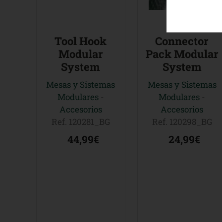
Tool Hook
Connector
Modular
Pack Modular
System
System
Mesas y Sistemas
Mesas y Sistemas
Modulares
-
Modulares
-
Accesorios
Accesorios
Ref. 120281_BG
Ref. 120298_BG
44,99€
24,99€