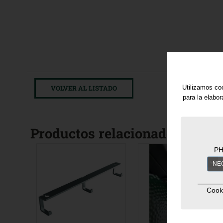
Utilizamos coo
VOLVER AL LISTADO
para la elabo
Productos relacionados
PH
NE
Cook