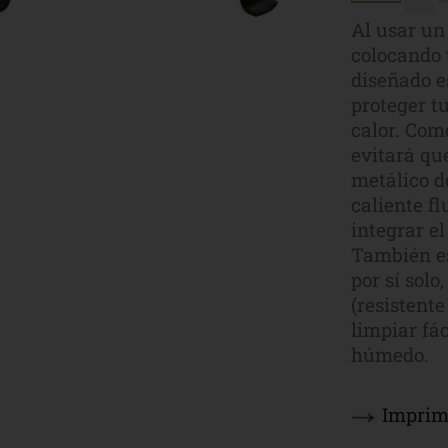
Al usar un
colocando 
diseñado e
proteger tu
calor. Com
evitará qu
metálico d
caliente f
integrar e
También es
por sí solo
(resistente
limpiar fá
húmedo.
Imprim