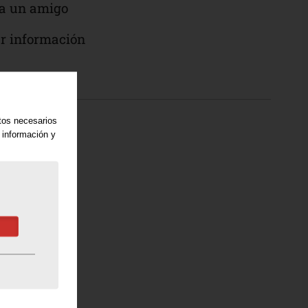
a un amigo
ar información
atos necesarios
 información y