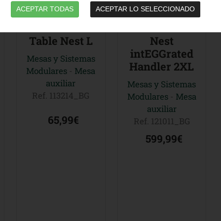
ACEPTAR TODAS
ACEPTAR LO SELECCIONADO
Table Nest L
Nest
intEGGrated
Mesas y Sistemas
Handler 2XL
Modulares
-
Mesa
auxiliar
Mesas y Sistemas
Ref. 113214_BG
Modulares
-
Mesa
auxiliar
65,99€
Ref. 121011_BG
599,99€