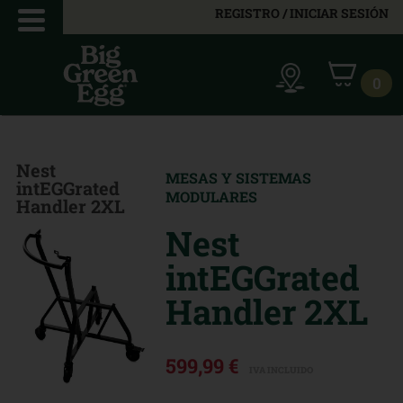
REGISTRO / INICIAR SESIÓN
0
Nest
MESAS Y SISTEMAS
intEGGrated
MODULARES
Handler 2XL
Nest
intEGGrated
Handler 2XL
599,99 €
IVA INCLUIDO