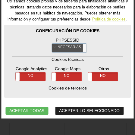
Utilizamos cookies propias y de terceros para finalidades analíticas y
técnicas, tratando datos necesarios para la elaboración de perfiles
basados en tus hábitos de navegación. Puedes obtener más
información y configurar tus preferencias desde '
Política de cookies
'.
CONFIGURACIÓN DE COOKIES
Nest intEGGrated
Eucalyptus Table
PHPSESSID
Handler XL
XL
NECESARIAS
NO
Mesas y Sistemas
Mesas y Sistemas
Modulares
-
Mesa
Modulares
-
Mesa
Cookies técnicas
auxiliar
Ref. 121158_BG
auxiliar
Ref. 127631_BG
Google Analytics
Google Maps
Otros
SÍ
NO
SÍ
NO
SÍ
NO
549,99€
1.199,99€
Cookies de terceros
No hay estoc disponible.
No hay estoc disponible.
ACEPTAR TODAS
ACEPTAR LO SELECCIONADO