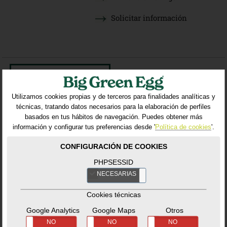
Solicitar información
VOLVER AL LISTADO
Utilizamos cookies propias y de terceros para finalidades analíticas y
técnicas, tratando datos necesarios para la elaboración de perfiles
Productos relacionados
basados en tus hábitos de navegación. Puedes obtener más
información y configurar tus preferencias desde '
Política de cookies
'.
CONFIGURACIÓN DE COOKIES
PHPSESSID
NECESARIAS
NO
Cookies técnicas
Google Analytics
Google Maps
Otros
SÍ
NO
SÍ
NO
SÍ
NO