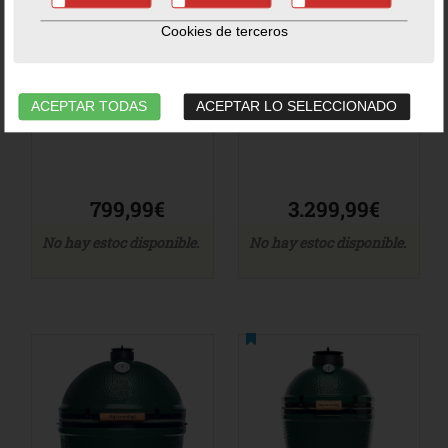
Cookies de terceros
Mini Big Green
XLarge Big Green
Egg
Egg
Big Green Egg
-
Kamado
Big Green Egg
-
Kamado
ACEPTAR TODAS
ACEPTAR LO SELECCIONADO
Ref. 117618_BG
Ref. 117649_BG
799,99€
3.299,99€
No hay estoc disponible.
No hay estoc disponible.