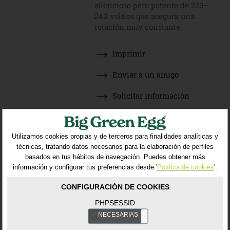
silencioso pero potente de 220–
240 voltios que asegura una
rotación muy constante.
Imprimir
Enviar a un amigo
Solicitar información
Utilizamos cookies propias y de terceros para finalidades analíticas y
técnicas, tratando datos necesarios para la elaboración de perfiles
VOLVER AL LISTADO
basados en tus hábitos de navegación. Puedes obtener más
información y configurar tus preferencias desde '
Política de cookies
'.
CONFIGURACIÓN DE COOKIES
Productos relacionados
PHPSESSID
NECESARIAS
NO