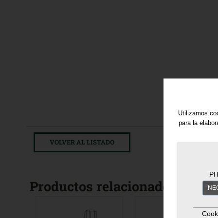
Utilizamos coo
para la elabo
VOLVER AL LISTADO
PH
Productos relacionados
NE
Cook