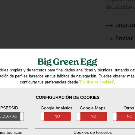
del medio 
Imprim
Enviar 
Solicit
kies propias y de terceros para finalidades analíticas y técnicas, tratando d
ración de perfiles basados en tus hábitos de navegación. Puedes obtener más
configurar tus preferencias desde '
Política de cookies
'.
CONFIGURACIÓN DE COOKIES
PSESSID
Google Analytics
Google Maps
Otros
CESARIAS
SÍ
NO
NO
SÍ
NO
SÍ
NO
ies técnicas
Cookies de terceros