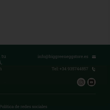
 tu
info@biggreeneggstore.es
,
n
Tel: +34 935744857
Política de redes sociales