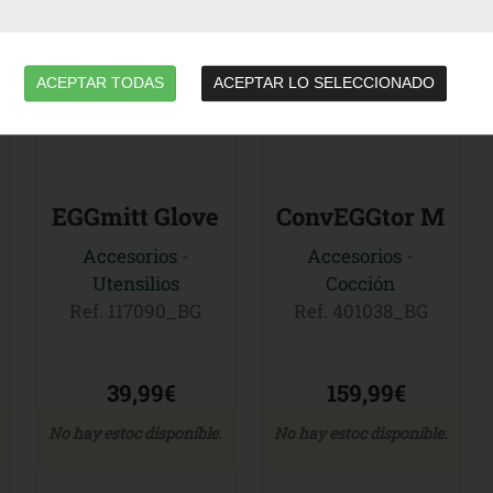
ACEPTAR TODAS
ACEPTAR LO SELECCIONADO
EGGmitt Glove
ConvEGGtor M
Accesorios
-
Accesorios
-
Utensilios
Cocción
Ref. 117090_BG
Ref. 401038_BG
39,99€
159,99€
No hay estoc disponible.
No hay estoc disponible.