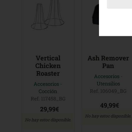
Vertical
Ash Remover
Chicken
Pan
Roaster
Accesorios
-
Utensilios
Accesorios
-
Ref. 106049_BG
Cocción
Ref. 117458_BG
49,99€
29,99€
No hay estoc disponible.
No hay estoc disponible.