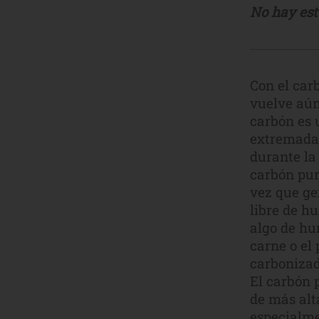
No hay est
Con el car
vuelve aún
carbón es 
extremadam
durante la
carbón pur
vez que ge
libre de h
algo de hu
carne o el
carbonizad
El carbón 
de más alta
especialme