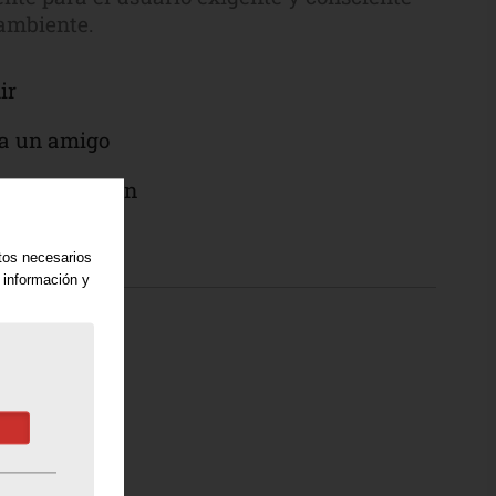
ambiente.
ir
a un amigo
ar información
atos necesarios
 información y