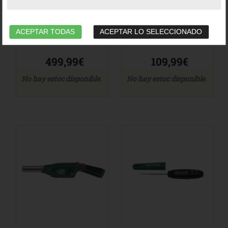
Ref. 128553_BG
Accesorios
-
Utensilios
Ref. 128201_BG
ACEPTAR TODAS
ACEPTAR LO SELECCIONADO
499,99€
109,99€
No hay estoc disponible.
No hay estoc disponible.