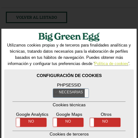
VOLVER AL LISTADO
Productos relacionados
Utilizamos cookies propias y de terceros para finalidades analíticas y
técnicas, tratando datos necesarios para la elaboración de perfiles
basados en tus hábitos de navegación. Puedes obtener más
información y configurar tus preferencias desde '
Política de cookies
'.
CONFIGURACIÓN DE COOKIES
PHPSESSID
NECESARIAS
NO
Cookies técnicas
Google Analytics
Google Maps
Otros
SÍ
NO
SÍ
NO
SÍ
NO
Rotisserie XL
Charcoal Storage
Bag
Accesorios
-
Cocción
Cookies de terceros