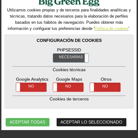
Utilizamos cookies propias y de terceros para finalidades analíticas y
técnicas, tratando datos necesarios para la elaboración de perfiles
basados en tus hábitos de navegación. Puedes obtener más
información y configurar tus preferencias desde '
Política de cookies
'.
CONFIGURACIÓN DE COOKIES
PHPSESSID
Cast Iron Grid MN
Perforated Half
NECESARIAS
NO
Grid XL
Accesorios
-
Cocción
Ref. 128195_BG
Cookies técnicas
Accesorios
-
Cocción
Ref. 121240_BG
Google Analytics
Google Maps
Otros
SÍ
NO
SÍ
NO
SÍ
NO
Cookies de terceros
69,99€
54,99€
No hay estoc disponible.
No hay estoc disponible.
ACEPTAR TODAS
ACEPTAR LO SELECCIONADO