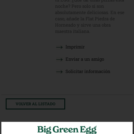
noche? Pero solo si son
absolutamente deliciosas. En ese
caso, añade la Flat Piedra de
Horneado y sirve una obra
maestra italiana.
Imprimir
Enviar a un amigo
Solicitar información
VOLVER AL LISTADO
Productos relacionados