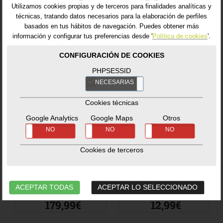
Utilizamos cookies propias y de terceros para finalidades analíticas y
técnicas, tratando datos necesarios para la elaboración de perfiles
basados en tus hábitos de navegación. Puedes obtener más
información y configurar tus preferencias desde '
Política de cookies
'.
CONFIGURACIÓN DE COOKIES
PHPSESSID
NECESARIAS
NO
Cookies técnicas
Google Analytics
Google Maps
Otros
ConvEGGtor
Hickory Wood
SÍ
NO
SÍ
NO
SÍ
NO
Basket 2XL
Chips
Accesorios
-
Cocción
Accesorios
-
Cookies de terceros
Ref. 119735_BG
Consumibles
Ref. 113986_BG
ACEPTAR TODAS
ACEPTAR LO SELECCIONADO
179,99€
12,99€