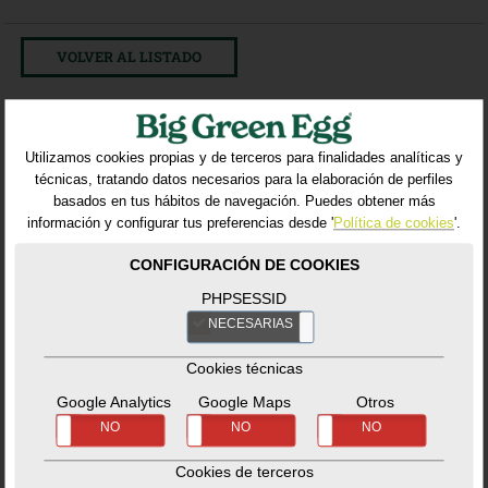
VOLVER AL LISTADO
Productos relacionados
Utilizamos cookies propias y de terceros para finalidades analíticas y
técnicas, tratando datos necesarios para la elaboración de perfiles
basados en tus hábitos de navegación. Puedes obtener más
información y configurar tus preferencias desde '
Política de cookies
'.
CONFIGURACIÓN DE COOKIES
PHPSESSID
NECESARIAS
NO
Cookies técnicas
Google Analytics
Google Maps
Otros
SÍ
NO
SÍ
NO
SÍ
NO
Half Cast Iron Grid
Cover Nest 2XL
L
Accesorios
-
Fundas
Cookies de terceros