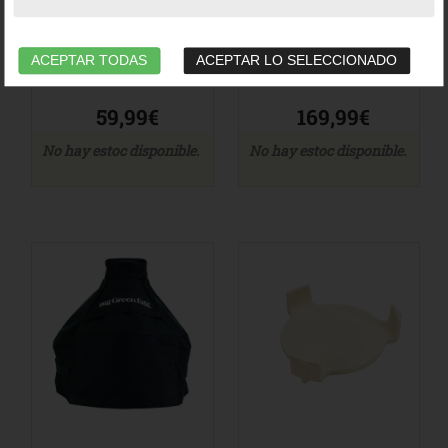
Ref. 126535_BG
Accesorios
-
Cocción
Ref. 120786_BG
ACEPTAR TODAS
ACEPTAR LO SELECCIONADO
59,99€
169,99€
No hay estoc disponible.
No hay estoc disponible.