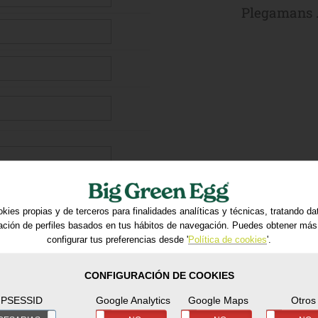
Plegamans 
kies propias y de terceros para finalidades analíticas y técnicas, tratando d
ración de perfiles basados en tus hábitos de navegación. Puedes obtener más
configurar tus preferencias desde '
Política de cookies
'.
CONFIGURACIÓN DE COOKIES
ratamiento tratará tus
PSESSID
Google Analytics
Google Maps
Otros
o petición. Puedes acceder,