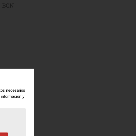
. BCN
atos necesarios
 información y