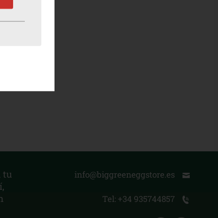
 tu
info@biggreeneggstore.es
,
n
Tel: +34 935744857