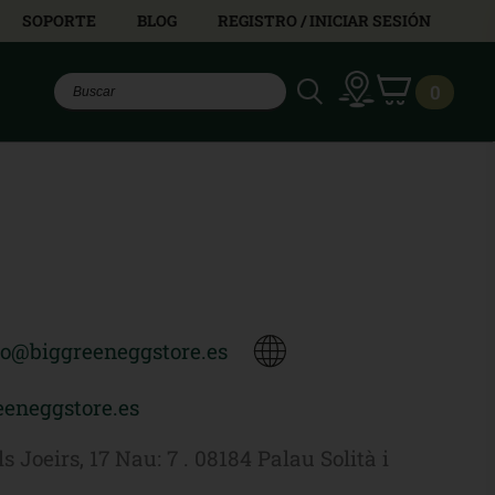
SOPORTE
BLOG
REGISTRO / INICIAR SESIÓN
0
fo@biggreeneggstore.es
eneggstore.es
ls Joeirs, 17 Nau: 7 . 08184 Palau Solità i