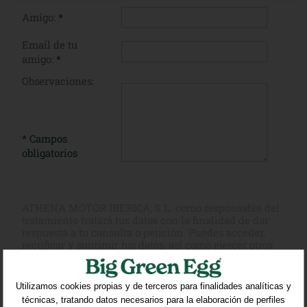
Amigo:
*
Email de tu
amigo:
*
Observaciones:
* Campos
obligatorios
ATHENA MOTOR IBERICA, S.L. como responsable del
tratamiento tratará tus datos con la finalidad de dar
respuesta a tu consulta o petición. Puedes acceder,
rectificar y suprimir tus datos, así como ejercer otros
derechos consultando la información adicional y
detallada sobre protección de datos en nuestra
Política
de Privacidad
Utilizamos cookies propias y de terceros para finalidades analíticas y
técnicas, tratando datos necesarios para la elaboración de perfiles