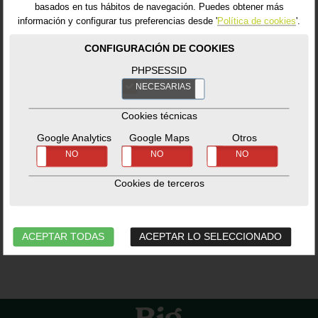
He leído y acepto las condiciones contenidas en
basados en tus hábitos de navegación. Puedes obtener más
información y configurar tus preferencias desde '
Política de cookies
'.
la
Política de privacidad
.
CONFIGURACIÓN DE COOKIES
PHPSESSID
NECESARIAS
NO
info@biggreeneggstore.es
Cookies técnicas
Google Analytics
Google Maps
Otros
www.biggreeneggstore.es
SÍ
NO
SÍ
NO
SÍ
NO
Dels Joeirs, 17 Nau: 7 . 08184 Palau Solità i
Cookies de terceros
Plegamans . BCN
ACEPTAR TODAS
ACEPTAR LO SELECCIONADO