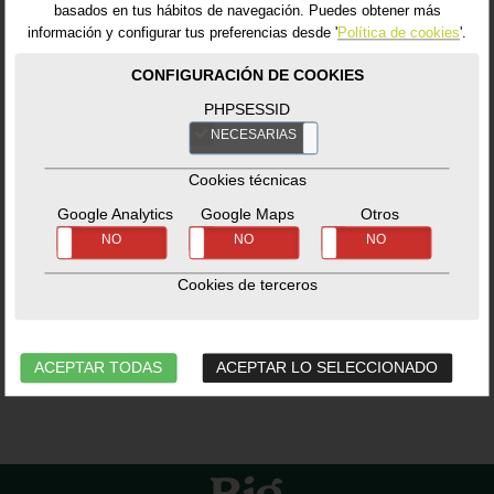
He leído y acepto las condiciones contenidas en
basados en tus hábitos de navegación. Puedes obtener más
información y configurar tus preferencias desde '
Política de cookies
'.
la
Política de privacidad
.
CONFIGURACIÓN DE COOKIES
PHPSESSID
NECESARIAS
NO
info@biggreeneggstore.es
Cookies técnicas
Google Analytics
Google Maps
Otros
www.biggreeneggstore.es
SÍ
NO
SÍ
NO
SÍ
NO
Dels Joeirs, 17 Nau: 7 . 08184 Palau Solità i
Cookies de terceros
Plegamans . BCN
ACEPTAR TODAS
ACEPTAR LO SELECCIONADO