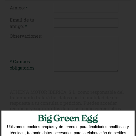
Amigo:
*
Email de tu
amigo:
*
Observaciones:
* Campos
obligatorios
ATHENA MOTOR IBERICA, S.L. como responsable del
tratamiento tratará tus datos con la finalidad de dar
respuesta a tu consulta o petición. Puedes acceder,
rectificar y suprimir tus datos, así como ejercer otros
derechos consultando la información adicional y
detallada sobre protección de datos en nuestra
Política
de Privacidad
Utilizamos cookies propias y de terceros para finalidades analíticas y
técnicas, tratando datos necesarios para la elaboración de perfiles