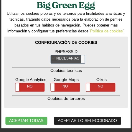
sobre protección de datos en nuestra
Política de
Privacidad
Utilizamos cookies propias y de terceros para finalidades analíticas y
He leído y acepto las condiciones contenidas en la
técnicas, tratando datos necesarios para la elaboración de perfiles
Política de privacidad
.
basados en tus hábitos de navegación. Puedes obtener más
Acepto recibir comunicaciones, promociones y
información y configurar tus preferencias desde '
Política de cookies
'.
novedades de ATHENA MOTOR IBERICA, S.L.
CONFIGURACIÓN DE COOKIES
PHPSESSID
NECESARIAS
NO
Cookies técnicas
Google Analytics
Google Maps
Otros
info@biggreeneggstore.es
SÍ
NO
SÍ
NO
SÍ
NO
www.biggreeneggstore.es
Cookies de terceros
Dels Joeirs, 17 Nau: 7 . 08184 Palau Solità i
ACEPTAR TODAS
ACEPTAR LO SELECCIONADO
Plegamans . BCN