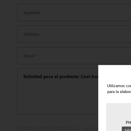
Utilizamos coo
para la elabo
PH
ATHENA MOTOR IBERICA, S.L. como responsable del tra
NE