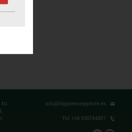
 tu
info@biggreeneggstore.es
,
n
Tel: +34 935744857