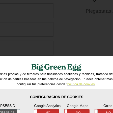
Plegamans 
kies propias y de terceros para finalidades analíticas y técnicas, tratando d
ración de perfiles basados en tus hábitos de navegación. Puedes obtener más
configurar tus preferencias desde '
Política de cookies
'.
CONFIGURACIÓN DE COOKIES
PSESSID
Google Analytics
Google Maps
Otros
tamiento tratará tus datos
CESARIAS
SÍ
NO
NO
SÍ
NO
SÍ
NO