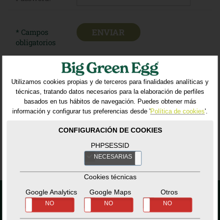
* Campos
obligatorios
Utilizamos cookies propias y de terceros para finalidades analíticas y
técnicas, tratando datos necesarios para la elaboración de perfiles
ATHENA MOTOR IBERICA, S.L. como responsable del
tratamiento tratará tus datos con la finalidad de gestionar
basados en tus hábitos de navegación. Puedes obtener más
tu inscripción para acceder al área privada de la web.
información y configurar tus preferencias desde '
Política de cookies
'.
Puedes acceder, rectificar y suprimir tus datos, así como
ejercer otros derechos consultando la información
CONFIGURACIÓN DE COOKIES
adicional y detallada sobre protección de datos en nuestra
Política de Privacidad
PHPSESSID
NECESARIAS
NO
Cookies técnicas
Google Analytics
Google Maps
Otros
SÍ
NO
SÍ
NO
SÍ
NO